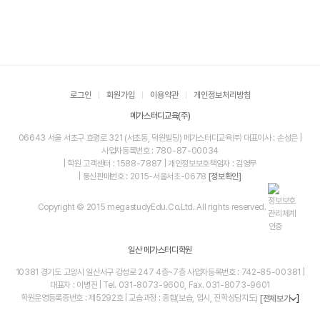
로그인
회원가입
이용약관
개인정보처리방침
메가스터디교육(주)
06643 서울 서초구 효령로 321 (서초동, 덕원빌딩) 메가스터디교육㈜ 대표이사 : 손성은 |
사업자등록번호 : 780-87-00034
| 학원 고객센터 : 1588-7887 | 개인정보보호책임자 : 김영무
| 통신판매번호 : 2015-서울서초-0678
[정보확인]
Copyright © 2015 megastudyEdu.Co.Ltd. All rights reserved.
일산 메가스터디학원
10381 경기도 고양시 일산서구 강성로 247 4층~7층 사업자등록번호 : 742-85-00381 |
대표자 : 이병진 | Tel. 031-8073-9600, Fax. 031-8073-9601
학원운영등록증번호 : 제5292호 | 교습과정 : 종합(보습, 입시, 진학상담지도)
]
[전체보기