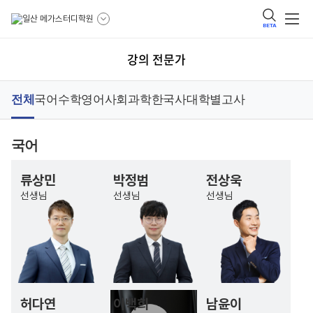
BETA
강의 전문가
전체
국어
수학
영어
사회
과학
한국사
대학별고사
국어
류상민
박정범
전상욱
선생님
선생님
선생님
허다연
이백희
남윤이