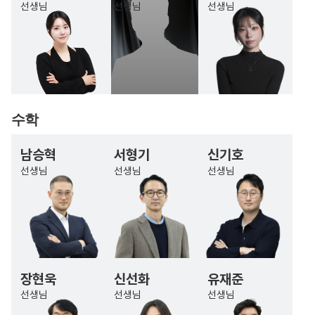
선생님
선생님
선생님
수학
남승혁
서형기
신기호
선생님
선생님
선생님
장현욱
신선화
유재준
선생님
선생님
선생님