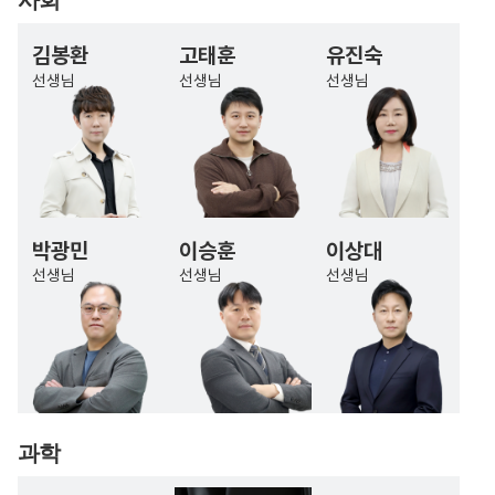
김봉환
고태훈
유진숙
선생님
선생님
선생님
박광민
이승훈
이상대
선생님
선생님
선생님
과학